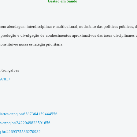
Gestão em Saúde
 com abordagem interdisciplinar e multicultural, no âmbito das políticas públicas, d
 produção e divulgação de conhecimentos aproximativos das áreas disciplinares d
stitui-se nossa estratégia prioritária.
a Gonçalves
697017
//lattes.cnpq.br/6587364159444556
ttes.cnpq.br/2422049823591656
npq.br/4269375586270932