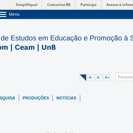
Simplifique!
Comunica BR
Participe
Acesso à infor
Menu
Sobre a UnB
Unidades acadêmicas
Estude na UnB
Graduação
Pós-Graduação
Administração
Servidor
A-
A
A+
ESQUISA
PRODUÇÕES
NOTÍCIAS