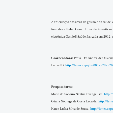
A articulação das áreas da gestão e da saúde,
foco desta linha. Como forma de investir na
eletrônica Gestão&Saúde, lançada em 2012, con
Coordenadora:
Profa. Dra Andrea de Oliveir
Lattes ID:
http://lattes.cnpq.br/0002528252
Pesquisadoras:
Maria do Socorro Nantua Evangelista:
http:
Gércia Nóbrega da Costa Lacerda:
http://la
Karen Luíza Silva de Sousa:
http://lattes.c