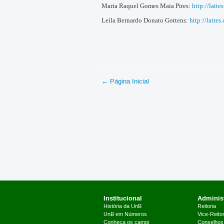
Maria Raquel Gomes Maia Pires:
http://lat
Leila Bernardo Donato Gottens:
http://latt
← Página Inicial
Institucional
Administ
História da UnB
Reitoria
UnB em Números
Vice-Reitor
Conheça os campi
Conselhos