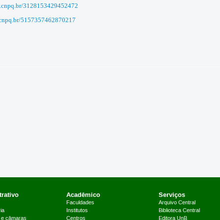
tes.cnpq.br/3128153429452472
es.cnpq.br/5157357462870217
rativo
Acadêmico
Serviços
Faculdades
Arquivo Central
ia
Institutos
Biblioteca Central
 e câmaras
Centros
Editora UnB