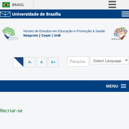
BRASIL
Simplifique!
Sobre a UnB
Comunica BR
Unidades acadêmicas
Participe
Estude na UnB
Graduação
Acesso à informação
Pós-Graduação
Administração
Legislação
Servidor
Canais
A-
A
A+
MENU
Recriar-se