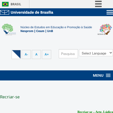
BRASIL
Simplifique!
Sobre a UnB
Comunica BR
Unidades acadêmicas
Participe
Estude na UnB
Graduação
Acesso à informação
Pós-Graduação
Administração
Legislação
Servidor
Canais
A-
A
A+
MENU
Recriar-se
Recriar-se – Arte, Lúdic