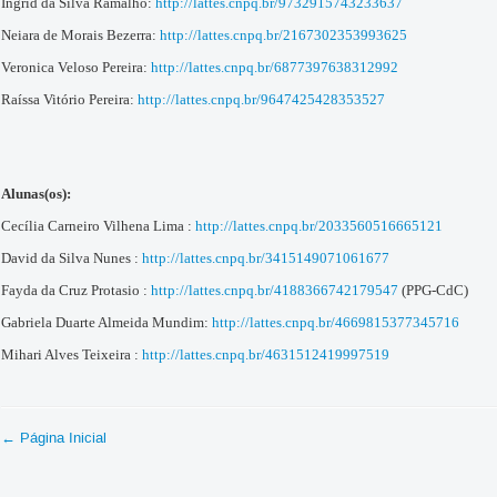
Ingrid da Silva Ramalho:
http://lattes.cnpq.br/9732915743233637
Neiara de Morais Bezerra:
http://lattes.cnpq.br/2167302353993625
Veronica Veloso Pereira:
http://lattes.cnpq.br/6877397638312992
Raíssa Vitório Pereira:
http://lattes.cnpq.br/9647425428353527
Alunas(os):
Cecília Carneiro Vilhena Lima :
http://lattes.cnpq.br/2033560516665121
David da Silva Nunes :
http://lattes.cnpq.br/3415149071061677
Fayda da Cruz Protasio :
http://lattes.cnpq.br/4188366742179547
(PPG-CdC)
Gabriela Duarte Almeida Mundim:
http://lattes.cnpq.br/4669815377345716
Mihari Alves Teixeira :
http://lattes.cnpq.br/4631512419997519
← Página Inicial