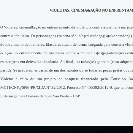
VIOLETAS: CINEMA&AÇÃO NO ENFRENTAME
O Violetas: cinema&ação no enfrentamento da violência contra a mulher é um jogo c
contra o tabuleiro. Os personagens em cena são: a(o)educador(a); a(o) operador(a) d
do movimento de mulheres. Elas /eles atuam de forma integrada para conter a viol
& ação no enfrentamento da violência contra a mulher, as(os)jogadoras(res) enf
estratégicas em defesa da cidadania. Ao final, ou todas(os) ganham (caso adqui
partida (se acabarem as cartas de um dos montes ou se todas as peças pretas ocup
Violetas é fruto de um projeto de pesquisa financiado pelo Conselho Na
MCTI/CNPq/SPM-PR/MDA N° 32/2012, Processo N° 405302/2012-6, que tem como ins
Enfermagem da Universidade de São Paulo – USP.