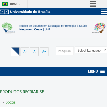
BRASIL
Simplifique!
Sobre a UnB
Comunica BR
Unidades acadêmicas
Participe
Estude na UnB
Graduação
Acesso à informação
Pós-Graduação
Administração
Legislação
Servidor
Canais
A-
A
A+
MENU
PRODUTOS RECRIAR-SE
JOGOS