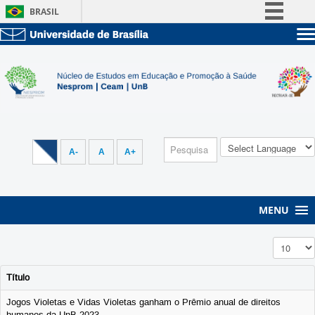
BRASIL
Simplifique!
Sobre a UnB
Comunica BR
Unidades acadêmicas
Participe
Estude na UnB
Graduação
Acesso à informação
Pós-Graduação
Administração
Legislação
Servidor
Canais
A-
A
A+
MENU
Exibir #
Título
Jogos Violetas e Vidas Violetas ganham o Prêmio anual de direitos
humanos da UnB 2023